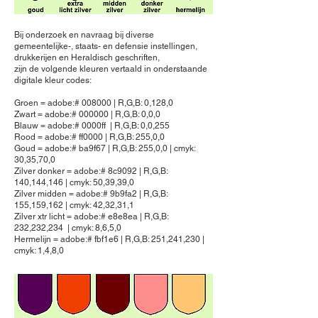
Bij onderzoek en navraag bij diverse
gemeentelijke-, staats- en defensie instellingen,
drukkerijen en Heraldisch geschriften,
zijn de volgende kleuren vertaald in onderstaande
digitale kleur codes:
Groen = adobe:# 008000 | R,G,B: 0,128,0
Zwart = adobe:# 000000 | R,G,B: 0,0,0
Blauw = adobe:# 0000ff | R,G,B: 0,0,255
Rood = adobe:# ff0000 | R,G,B: 255,0,0
Goud = adobe:# ba9f67 | R,G,B: 255,0,0 | cmyk:
30,35,70,0
Zilver donker = adobe:# 8c9092 | R,G,B:
140,144,146 | cmyk: 50,39,39,0
Zilver midden = adobe:# 9b9fa2 | R,G,B:
155,159,162 | cmyk: 42,32,31,1
Zilver xtr licht = adobe:# e8e8ea | R,G,B:
232,232,234 | cmyk: 8,6,5,0
Hermelijn = adobe:# fbf1e6 | R,G,B: 251,241,230 |
cmyk: 1,4,8,0