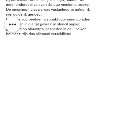
ieder onderdeel van van dit logo moeten uitzoeken.
De omschrijving zoals was vastgelegd, is natuurlijk
niet duidelijk genoeg.
De oude voorbeelden, gebruikt voor maandbladen
enz waren in die tijd gekrast in stencil papier,
getekend op blauwtjes, gesneden in en uit eiken
hout enz, zijn dus allemaal verschillend.
Ronde schilden of puntige, brede vleugels of korte,
kam en lel, parels en ketting, alles hebben we
uitgezocht.
A
ls basis hebben we de laatste schets genomen.
De kleuren hebben we uitgezocht via o.a.
Heraldisch geschriften, gemeente huis Rotterdam,
drukker Militair archief, Wikipedia.
De haan op de helm hebben we de bredere,
sierlijke vleugels gegeven die vrijwel bij alle
getekende versies gebruikt werd.
Een krachtige, sterke en beschermende haan die
nu al bijna 100 jaar kraait.
We hebben ook de krachtige wat puntige
schildvorm gebruikt zoals op de oude schets
zichtbaar was.
Een koningskroon met lelie's als extra teken van
dat we 100 jaar "Scouts" zijn. (of zoals vroeger
"Padvinders")