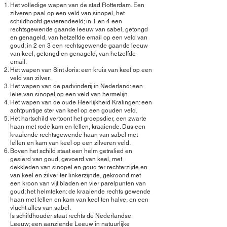
Het volledige wapen van de stad Rotterdam. Een
zilveren paal op een veld van sinopel, het
schildhoofd gevierendeeld; in 1 en 4 een
rechtsgewende gaande leeuw van sabel, getongd
en genageld, van hetzelfde email op een veld van
goud; in 2 en 3 een rechtsgewende gaande leeuw
van keel, getongd en genageld, van hetzelfde
email.
Het wapen van Sint Joris: een kruis van keel op een
veld van zilver.
Het wapen van de padvinderij in Nederland: een
lelie van sinopel op een veld van hermelijn.
Het wapen van de oude Heerlijkheid Kralingen: een
achtpuntige ster van keel op een gouden veld.
Het hartschild vertoont het groepsdier, een zwarte
haan met rode kam en lellen, kraaiende. Dus een
kraaiende rechtsgewende haan van sabel met
lellen en kam van keel op een zilveren veld.
Boven het schild staat een helm getralied en
gesierd van goud, gevoerd van keel, met
dekkleden van sinopel en goud ter rechterzijde en
van keel en zilver ter linkerzijnde, gekroond met
een kroon van vijf bladen en vier parelpunten van
goud; het helmteken: de kraaiende rechts gewende
haan met lellen en kam van keel ten halve, en een
vlucht alles van sabel.
ls schildhouder staat rechts de Nederlandse
Leeuw; een aanziende Leeuw in natuurlijke